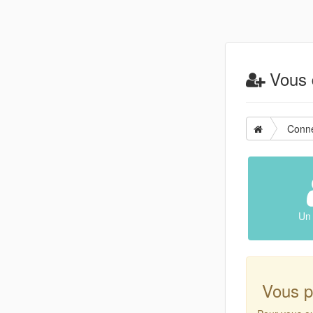
Vous d
Conn
Un 
Vous p