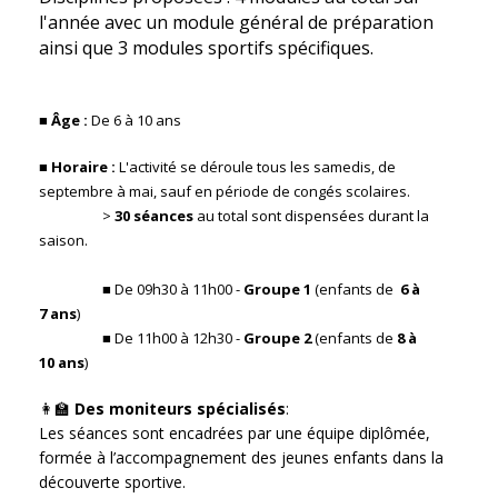
l'année avec un module général de préparation
ainsi que 3 modules sportifs spécifiques.
■
Âge :
De 6 à 10 ans
■
Horaire :
L'activité se déroule
tous les samedis, de
septembre à mai, sauf en période de congés scolaires.
>
30 séances
au total sont dispensées durant la
saison.
■ De 09h30 à 11h00 -
Groupe 1
(enfants de
6 à
7 ans
)
■ De 11h00 à 12h30 -
Groupe 2
(enfants de
8 à
10 ans
)
👩‍🏫
Des moniteurs spécialisés
:
Les séances sont encadrées par une équipe diplômée,
formée à l’accompagnement des jeunes enfants dans la
découverte sportive.