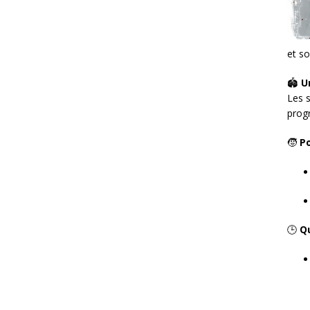
et so
🏟️
U
Les s
prog
🧒
Po
🕒
Q