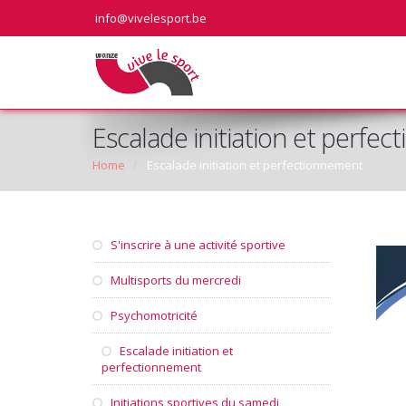
info@vivelesport.be
Escalade initiation et perfe
Home
Escalade initiation et perfectionnement
S'inscrire à une activité sportive
Multisports du mercredi
Psychomotricité
Escalade initiation et
perfectionnement
Initiations sportives du samedi