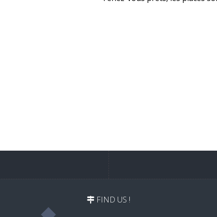
.
FIND US !