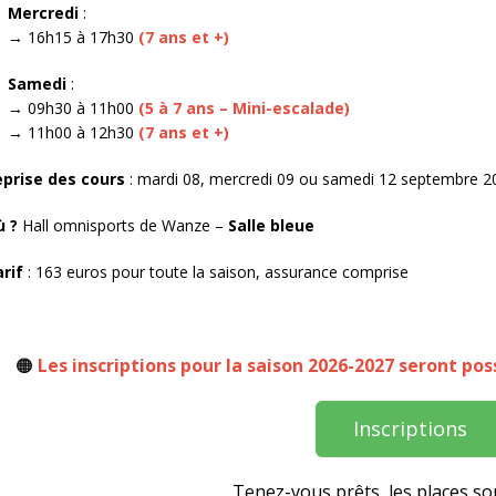
Mercredi
:
→ 16h15 à 17h30
(7 ans et +)
Samedi
:
→ 09h30 à 11h00
(5 à 7 ans – Mini-escalade)
→ 11h00 à 12h30
(7 ans et +)
prise des cour
s
: mardi 08, mercredi 09 ou samedi 12 septembre 202
 ?
Hall omnisports de Wanze –
Salle bleue
rif
: 163 euros pour toute la saison, assurance comprise
🟠
Les inscriptions pour la saison 2026-2027 seront poss
Inscriptions
Tenez-vous prêts, les places son