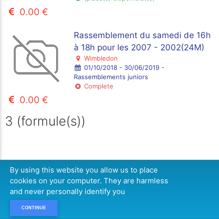
0.00 €
Rassemblement du samedi de 16h
à 18h pour les 2007 - 2002(24M)
Wimbledon
01/10/2018 - 30/06/2019 -
Rassemblements juniors
Complete
0.00 €
3 (formule(s))
By using this website you allow us to place
cookies on your computer. They are harmless
and never personally identify you
CONTINUE