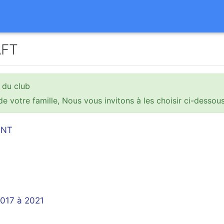
AFT
 du club
e votre famille, Nous vous invitons à les choisir ci-dessou
IANT
2017 à 2021