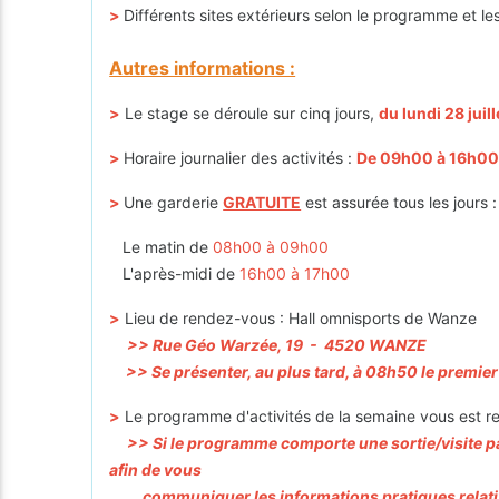
>
Différents sites extérieurs selon le programme et l
Autres informations :
>
Le stage se déroule sur cinq jours,
du lundi 28 juil
>
Horaire journalier des activités :
De 09h00 à 16h0
>
Une garderie
GRATUITE
est assurée tous les jours :
Le matin de
08h00 à 09h00
L'après-midi de
16h00 à 17h00
>
Lieu de rendez-vous : Hall omnisports de Wanze
>> Rue Géo Warzée, 19 - 4520 WANZE
>> Se présenter, au plus tard, à 08h50 le premier 
>
Le programme d'activités de la semaine vous est rem
>>
Si le programme comporte une sortie/visite pa
afin de vous
communiquer les informations pratiques relative