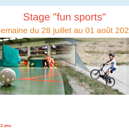
Stage "fun sports"
emaine du 28 juillet au 01 août 20
12 ans
.