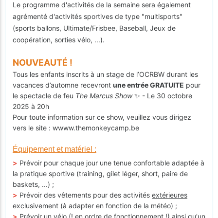
Le programme d'activités de la semaine sera également
agrémenté d'activités sportives de type "multisports"
(sports ballons, Ultimate/Frisbee, Baseball, Jeux de
coopération, sorties vélo, ...).
NOUVEAUTÉ !
Tous les enfants inscrits à un stage de l’OCRBW durant les
vacances d’automne recevront
une entrée GRATUITE
pour
le spectacle de feu
The Marcus Show
✨ - Le 30 octobre
2025 à 20h
Pour toute information sur ce show, veuillez vous dirigez
vers le site : wwww.themonkeycamp.be
Équipement et matériel :
>
Prévoir pour chaque jour une tenue confortable adaptée à
la pratique sportive (training, gilet léger, short, paire de
baskets, ...) ;
>
Prévoir des vêtements pour des activités
extérieures
exclusivement
(à adapter en fonction de la météo) ;
>
Prévoir un vélo (!
en ordre de fonctionnement
!) ainsi qu'un