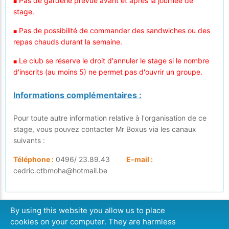
Pas de garderie prévue avant et après la journée de
■
stage.
Pas de possibilité de commander des sandwiches ou des
■
repas chauds durant la semaine.
Le club se réserve le droit d'annuler le stage si le nombre
■
d'inscrits (au moins 5) ne permet pas d'ouvrir un groupe.
Informations complémentaires :
Pour toute autre information relative à l'organisation de ce
stage, vous pouvez contacter Mr Boxus via les canaux
suivants :
Téléphone :
0496/ 23.89.43
E-mail :
cedric.ctbmoha@hotmail.be
By using this website you allow us to place
cookies on your computer. They are harmless
CONTINUER