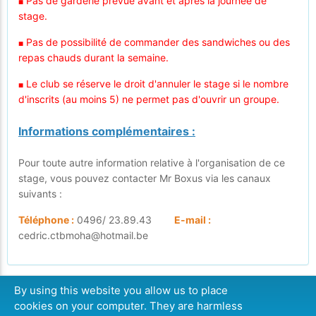
Pas de garderie prévue avant et après la journée de
■
stage.
Pas de possibilité de commander des sandwiches ou des
■
repas chauds durant la semaine.
Le club se réserve le droit d'annuler le stage si le nombre
■
d'inscrits (au moins 5) ne permet pas d'ouvrir un groupe.
Informations complémentaires :
Pour toute autre information relative à l'organisation de ce
stage, vous pouvez contacter Mr Boxus via les canaux
suivants :
Téléphone :
0496/ 23.89.43
E-mail :
cedric.ctbmoha@hotmail.be
By using this website you allow us to place
cookies on your computer. They are harmless
CONTINUER