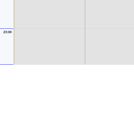
23:00