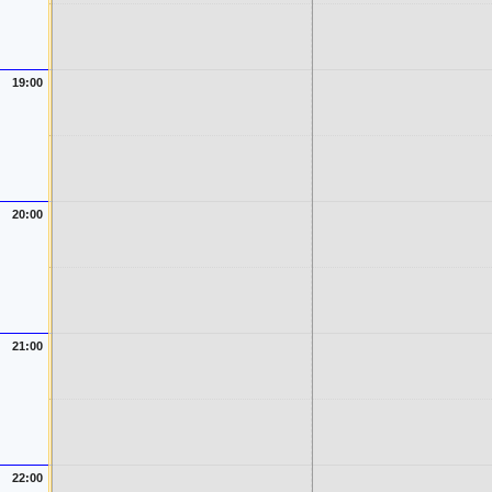
19:00
20:00
21:00
22:00