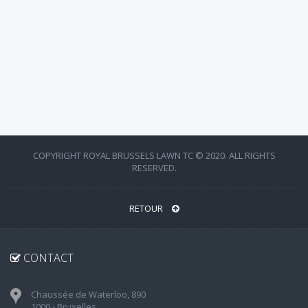
COPYRIGHT ROYAL BRUSSELS LAWN TC © 2020. ALL RIGHTS
RESERVED.
RETOUR
CONTACT
Chaussée de Waterloo, 890
1000 - Bruxelles