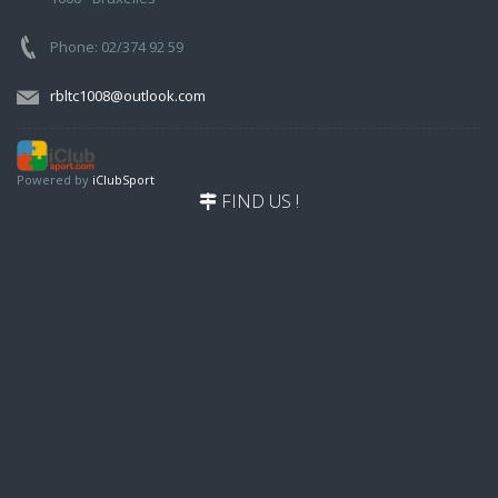
Phone: 02/374 92 59
rbltc1008@outlook.com
Powered by
iClubSport
FIND US !