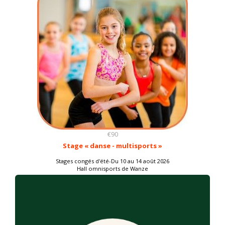
€90
Stage « danse - multisports »
Stages congés d'été-Du 10 au 14 août 2026
Hall omnisports de Wanze