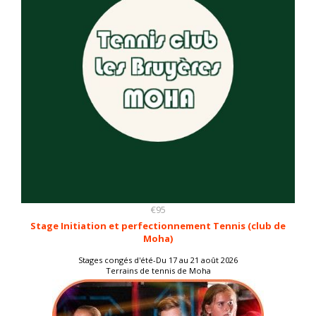
€95
Stage Initiation et perfectionnement Tennis (club de
Moha)
Stages congés d'été-Du 17 au 21 août 2026
Terrains de tennis de Moha