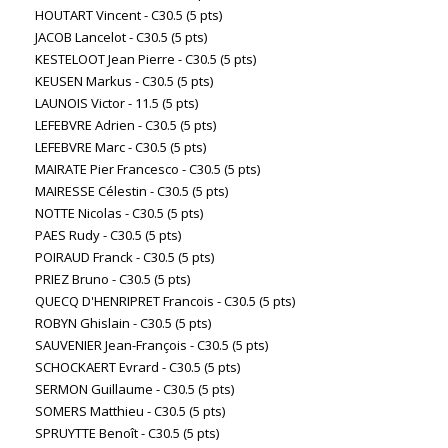
HOUTART Vincent - C30.5 (5 pts)
JACOB Lancelot - C30.5 (5 pts)
KESTELOOT Jean Pierre - C30.5 (5 pts)
KEUSEN Markus - C30.5 (5 pts)
LAUNOIS Victor - 11.5 (5 pts)
LEFEBVRE Adrien - C30.5 (5 pts)
LEFEBVRE Marc - C30.5 (5 pts)
MAIRATE Pier Francesco - C30.5 (5 pts)
MAIRESSE Célestin - C30.5 (5 pts)
NOTTE Nicolas - C30.5 (5 pts)
PAES Rudy - C30.5 (5 pts)
POIRAUD Franck - C30.5 (5 pts)
PRIEZ Bruno - C30.5 (5 pts)
QUECQ D'HENRIPRET Francois - C30.5 (5 pts)
ROBYN Ghislain - C30.5 (5 pts)
SAUVENIER Jean-François - C30.5 (5 pts)
SCHOCKAERT Evrard - C30.5 (5 pts)
SERMON Guillaume - C30.5 (5 pts)
SOMERS Matthieu - C30.5 (5 pts)
SPRUYTTE Benoît - C30.5 (5 pts)