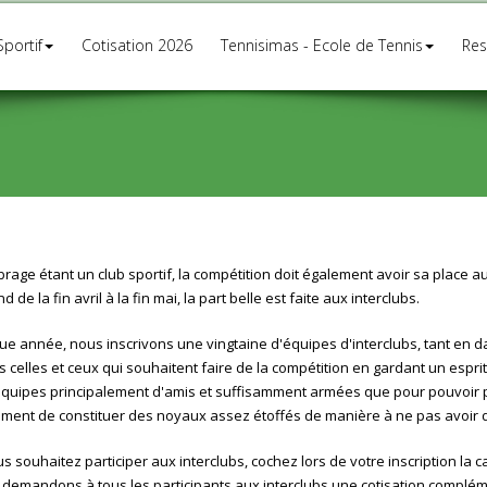
Sportif
Cotisation 2026
Tennisimas - Ecole de Tennis
Res
rage étant un club sportif, la compétition doit également avoir sa place au
d de la fin avril à la fin mai, la part belle est faite aux interclubs.
e année, nous inscrivons une vingtaine d'équipes d'interclubs, tant en 
s celles et ceux qui souhaitent faire de la compétition en gardant un espr
quipes principalement d'amis et suffisamment armées que pour pouvoir 
ment de constituer des noyaux assez étoffés de manière à ne pas avoir de
us souhaitez participer aux interclubs, cochez lors de votre inscription la c
demandons à tous les participants aux interclubs une cotisation complémen