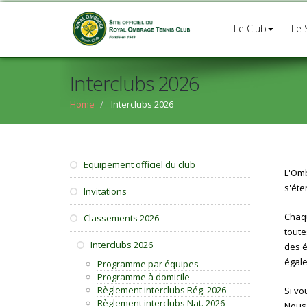
Le Club
Le 
Interclubs 2026
Home
Interclubs 2026
Equipement officiel du club
L'Omb
s'éten
Invitations
Chaqu
Classements 2026
toute
Interclubs 2026
des é
égale
Programme par équipes
Programme à domicile
Règlement interclubs Rég. 2026
Si vo
Règlement interclubs Nat. 2026
Nous 